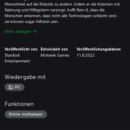
Menschheit auf die Robotik zu ändern. Indem er die Kolonien mit
Nahrung und Hilfsgütern versorgt, hofft Reni-6, dass die
Menschen erkennen, dass nicht alle Technologien schlecht sind -
sie können sogar hilfreich sein.
Mehr anzeigen
Ilana Kamat: Ilana ist eine brillante Wissenschaftlerin und war
dabei, als ein mysteriöser Algorithmus die Technologie der Erde
auslöschte. Ihr Mentor Silas möchte sicherstellen, dass dem Mars
Veröffentlicht von
Entwickelt von
Veröffentlichungsdatum
nicht das Gleiche widerfährt, und überlässt ihr vorerst die Leitung
Stardock
Mohawk Games
11.8.2022
des Unternehmens, um für einen reibungslosen Ablauf zu sorgen.
Entertainment
Frank Dawson: Frank redet nicht viel darüber, warum er auf den
Mars geschickt wurde - und die meisten Leute haben Angst
Wiedergabe mit
genug, nicht zu fragen. Es ist ein Ruf, um den er nie gebeten hat
und den er für sich und die anderen Kolonisten, die zunächst als
PC
Gefangene auf den Mars kamen, ändern will.
Funktionen
Online multiplayer