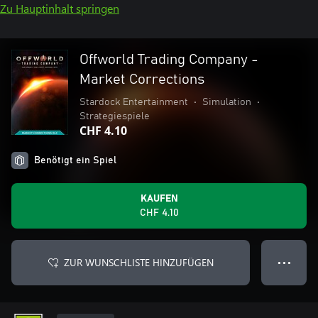
Zu Hauptinhalt springen
Offworld Trading Company -
Market Corrections
Stardock Entertainment
•
Simulation
•
Strategiespiele
CHF 4.10
Benötigt ein Spiel
KAUFEN
CHF 4.10
ZUR WUNSCHLISTE HINZUFÜGEN
● ● ●