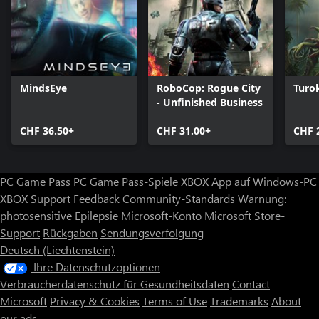
MindsEye
RoboCop: Rogue City
Turo
- Unfinished Business
CHF 36.50+
CHF 31.00+
CHF 
PC Game Pass
PC Game Pass-Spiele
XBOX App auf Windows-PC
XBOX Support
Feedback
Community-Standards
Warnung:
photosensitive Epilepsie
Microsoft-Konto
Microsoft Store-
Support
Rückgaben
Sendungsverfolgung
Deutsch (Liechtenstein)
Ihre Datenschutzoptionen
Verbraucherdatenschutz für Gesundheitsdaten
Contact
Microsoft
Privacy & Cookies
Terms of Use
Trademarks
About
our ads