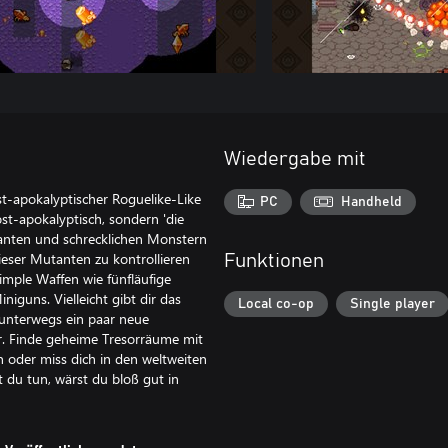
Wiedergabe mit
ost-apokalyptischer Roguelike-Like
PC
Handheld
st-apokalyptisch, sondern 'die
anten und schrecklichen Monstern
dieser Mutanten zu kontrollieren
Funktionen
imple Waffen wie fünfläufige
iguns. Vielleicht gibt dir das
Local co-op
Single player
 unterwegs ein paar neue
r. Finde geheime Tresorräume mit
 oder miss dich in den weltweiten
 du tun, wärst du bloß gut in