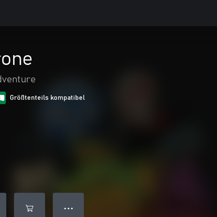
rone
dventure
Größtenteils kompatibel
● ● ●