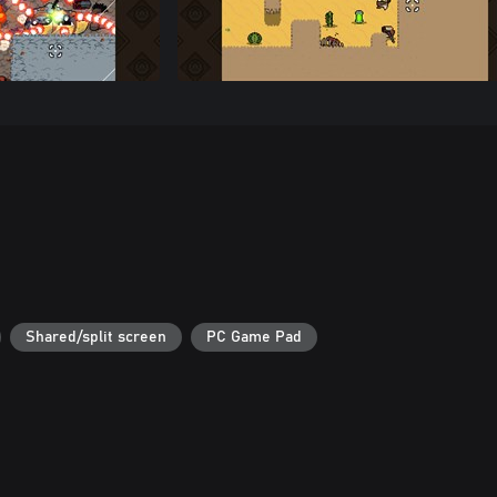
Shared/split screen
PC Game Pad