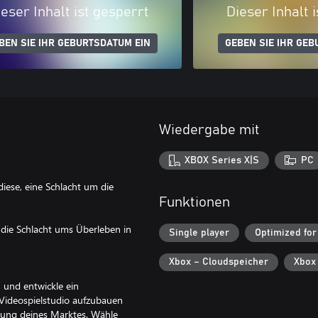
eser Inhalt ist gesperrt
Dieser Inhalt 
BEN SIE IHR GEBURTSDATUM EIN
GEBEN SIE IHR GEB
Wiedergabe mit
XBOX Series X|S
PC
ese, eine Schlacht um die
Funktionen
 die Schlacht ums Überleben in
Single player
Optimized for
Xbox – Cloudspeicher
Xbox
, und entwickle ein
 Videospielstudio aufzubauen
erung deines Marktes. Wähle