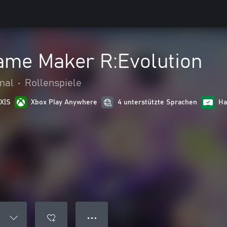
ame Maker R:Evolution
nal
•
Rollenspiele
 X|S
Xbox Play Anywhere
4 unterstützte Sprachen
Ha
● ● ●