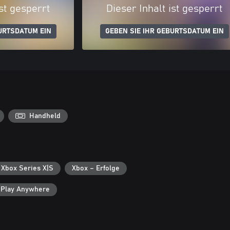
ist gesperrt
Dieser Inhalt ist gesperrt
URTSDATUM EIN
GEBEN SIE IHR GEBURTSDATUM EIN
Handheld
 Xbox Series X|S
Xbox – Erfolge
 Play Anywhere