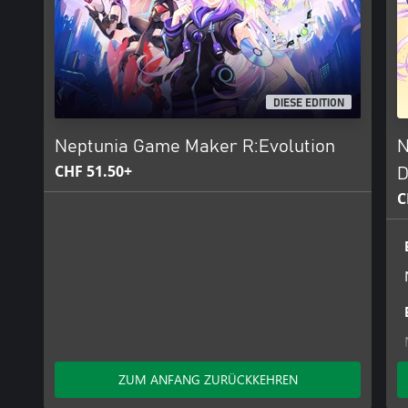
DIESE EDITION
Neptunia Game Maker R:Evolution
N
CHF 51.50+
D
C
ZUM ANFANG ZURÜCKKEHREN