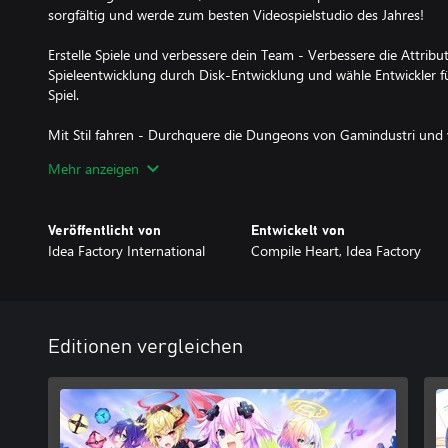
sorgfältig und werde zum besten Videospielstudio des Jahres!
Erstelle Spiele und verbessere dein Team - Verbessere die Attribu
Spieleentwicklung durch Disk-Entwicklung und wähle Entwickler fü
Spiel.
Mit Stil fahren - Durchquere die Dungeons von Gamindustri und 
zuverlässigen violetten Motorrad. Older Nep kann auch lästige Fe
Mehr anzeigen
herausfordern oder seine Fahrkünste in Zeitrennen auf die Probe s
Teammanagement für Anfänger - Überwache ein Team von vier 
Veröffentlicht von
Entwickelt von
an die Spitze zu führen! Es könnte jedoch andere Videospielstudios
Idea Factory International
Compile Heart, Idea Factory
besiegen. Mit einem erneuerten Kampfsystem, verketteten Angriff
Transformationen sind Older Nep und seine Freunde bereit für de
Editionen vergleichen