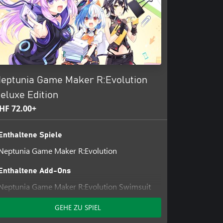
eptunia Game Maker R:Evolution
eluxe Edition
HF 72.00+
Enthaltene Spiele
Neptunia Game Maker R:Evolution
Enthaltene Add-Ons
Neptunia Game Maker R:Evolution Swimsuit
Costume Set
GEHE ZU SPIEL
Neptunia Game Maker R:Evolution Safe
Adventure Item Pack