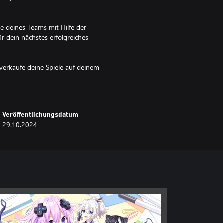
te deines Teams mit Hilfe der
r dein nächstes erfolgreiches
verkaufe deine Spiele auf deinem
inde für spezielle Belohnungen
tellen.
Personen, um dein Unternehmen
Veröffentlichungsdatum
 geben, die bereit sind, dich zu
29.10.2024
en und speziellen
n Sieg!