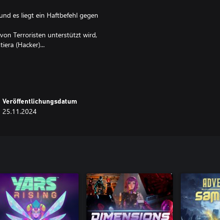
 und es liegt ein Haftbefehl gegen
von Terroristen unterstützt wird,
iera (Hacker)...
//
Veröffentlichungsdatum
25.11.2024
e Wand wie nichts zu hacken.
sere Rechte kämpft und versucht,
 zwischen der gefährlichen Blind
ichen und den geheimnisvollen,
 reiche Mädchen, das entschlossen