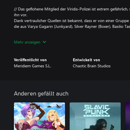
// Das geflohene Mitglied der Viridis-Polizei ist extrem gefährlich,
ihn vor.
Dank vertraulicher Quellen ist bekannt, dass er von einer Gruppe 
die aus Varya Gagarin (Junkyard), Silver Rayner (Boxer), Basilio Tast
//////// INJIZIEREN DER NUTZLAST BASILIO_THE_GREAT.BIN //////
Mehr anzeigen
///██▒▒▒▒▒▒▒▒ 20%///
///████▒▒▒▒▒▒ 40%///
Veröffentlicht von
Entwickelt von
///███████▒▒▒ 70%///
Meridiem Games S.L.
Chaotic Brain Studios
///█████████▒ 90%///
///██████████ 100%///
///DONE///
/////Der große Basilio, der in der Lage ist, die VPD und die viert
Anderen gefällt auch
////Hört zu, glaubt nichts davon, Axel ist ein Befreier, der für un
soziale (und reale) Barrieren niederzureißen und ECHTE Gleichheit
City und der stinkreichen Bright City zu erreichen.
//In seinem Kampf werden wir ihn begleiten, um sein Ziel zu erre
aber mächtigen (nicht für mich) Smaragd-Rubin zu besiegen. Das