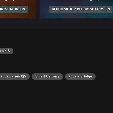
URTSDATUM EIN
GEBEN SIE IHR GEBURTSDATUM EIN
es X|S
 Xbox Series X|S
Smart Delivery
Xbox – Erfolge