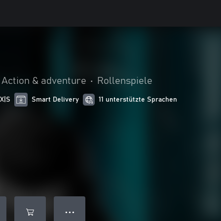
Action & adventure
•
Rollenspiele
 X|S
Smart Delivery
11 unterstützte Sprachen
● ● ●