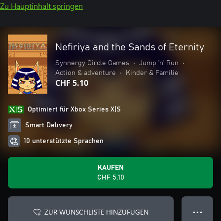
Zu Hauptinhalt springen
Nefiriya and the Sands of Eternity
Synnergy Circle Games
•
Jump ’n’ Run
•
Action & adventure
•
Kinder & Familie
CHF 5.10
Optimiert für Xbox Series X|S
Smart Delivery
10 unterstützte Sprachen
KAUFEN
CHF 5.10
ZUR WUNSCHLISTE HINZUFÜGEN
● ● ●