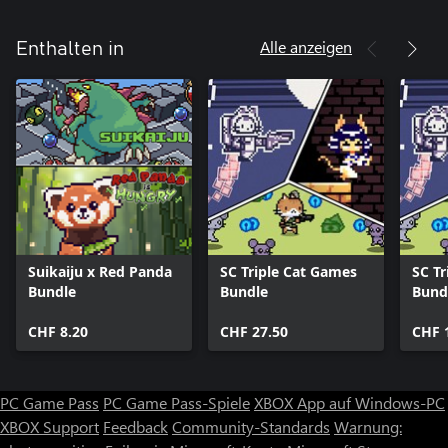
Alle anzeigen
Enthalten in
Suikaiju x Red Panda
SC Triple Cat Games
SC T
Bundle
Bundle
Bund
CHF 8.20
CHF 27.50
CHF 
PC Game Pass
PC Game Pass-Spiele
XBOX App auf Windows-PC
XBOX Support
Feedback
Community-Standards
Warnung: