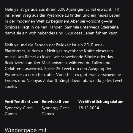
Nefiriya ist gerade aus ihrem 3.000-jährigen Schlaf erwacht. Hilf
ihr, einen Weg aus der Pyramide zu finden und ein neues Leben
in der modernen Welt zu beginnen! Aber sei vorsichtig—ihr
Schicksal liegt in deinen Händen. Sammle unterwegs Edelsteine,
damit sie ein wohlhabendes und luxuriöses Leben führen kann.
Nefiriya und die Sanden der Ewigkeit ist ein 2D-Puzzle-
Plattformer, in dem du Nefiriyas psychische Kräfte einsetzen
musst, um Rätsel zu lösen, wie schwebende Blöcke oder das
Reaktivieren antiker Mechanismen, während du Fallen und
Gefahren ausweichst. Spiele 25 Level, um den Ausgang der
Pyramide zu erreichen, aber Vorsicht—es gibt zwei verschiedene
Enden, und Nefiriyas Zukunft hängt davon ab, wie du jedes Level
spielst.
Veröffentlicht von
Entwickelt von
Veröffentlichungsdatum
Synnergy Circle
Synnergy Circle
18.12.2024
Games
Games
Wiedergabe mit