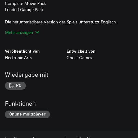
Complete Movie Pack
Loaded Garage Pack
Die herunterladbare Version des Spiels unterstützt Englisch,
Französisch, Italienisch, Deutsch, Spanisch, Portugiesisch,
Mehr anzeigen
Japanisch.
Veröffentlicht von
Entwickelt von
Electronic Arts
Ghost Games
Wiedergabe mit
PC
Funktionen
Online multiplayer