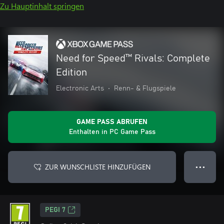
Zu Hauptinhalt springen
Need for Speed™ Rivals: Complete
Edition
Electronic Arts
•
Renn- & Flugspiele
GAME PASS ABRUFEN
Enthalten in PC Game Pass
ZUR WUNSCHLISTE HINZUFÜGEN
● ● ●
PEGI 7