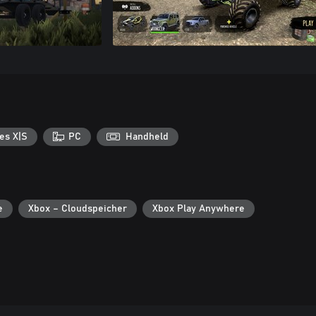
es X|S
PC
Handheld
e
Xbox – Cloudspeicher
Xbox Play Anywhere