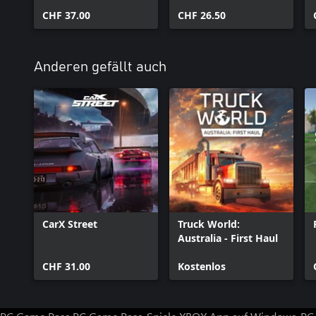
Buried Alive &
Buried Alive
Kanjozoku Game
CHF 37.00
CHF 26.50
Anderen gefällt auch
CarX Street
Truck World:
Australia - First Haul
CHF 31.00
Kostenlos