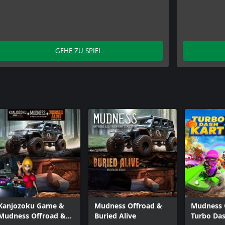
GEHE ZU SPIEL
Kanjozoku Game &
Mudness Offroad &
Mudness 
Mudness Offroad &
Buried Alive
Turbo Das