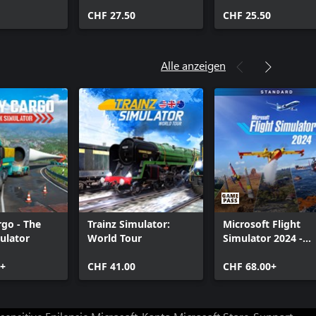
Turbo Dash Cart
Racing & Highway
Bundle
CHF 27.50
Driving Simulator
CHF 25.50
Games Bundle
Alle anzeigen
go - The
Trainz Simulator:
Microsoft Flight
ulator
World Tour
Simulator 2024 -
Standard Edition
0+
CHF 41.00
CHF 68.00+