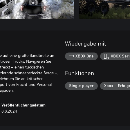
Wiedergabe mit
e auf eine große Bandbreite an
XBOX One
XBOX Seri
rösen Trucks. Navigieren Sie
streckt – einen tückischen
dernde schneebedeckte Berge –,
Funktionen
Nehmen Sie an kritischen
sport von Fracht und Personal
Single player
Xbox – Erfolg
kapaden.
Veröffentlichungsdatum
8.8.2024