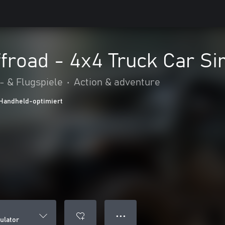
froad - 4x4 Truck Car Si
- & Flugspiele
•
Action & adventure
Handheld-optimiert
● ● ●
ulator