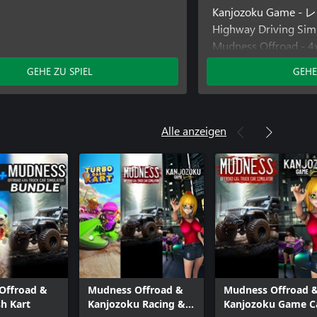
Kanjozoku Game - 
Highway Driving Sim
Mudness Offroad - 4x
GEHE ZU SPIEL
GEHE
Alle anzeigen
Offroad &
Mudness Offroad &
Mudness Offroad 
h Kart
Kanjozoku Racing &
Kanjozoku Game C