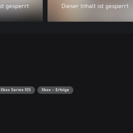
ist gesperrt
Dieser Inhalt ist gesperrt
 Xbox Series X|S
Xbox – Erfolge