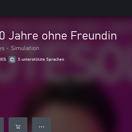
0 Jahre ohne Freundin
es
•
Simulation
 X|S
5 unterstützte Sprachen
● ● ●