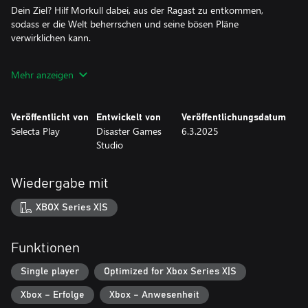
Dein Ziel? Hilf Morkull dabei, aus der Ragast zu entkommen,
sodass er die Welt beherrschen und seine bösen Pläne
verwirklichen kann.
Du weißt schon, diese typischen, klischeehaften Dinge, die
Mehr anzeigen
Bösewichte tun...
Veröffentlicht von
Entwickelt von
Veröffentlichungsdatum
Selecta Play
Disaster Games
6.3.2025
Studio
Wiedergabe mit
XBOX Series X|S
Funktionen
Single player
Optimized for Xbox Series X|S
Xbox – Erfolge
Xbox – Anwesenheit