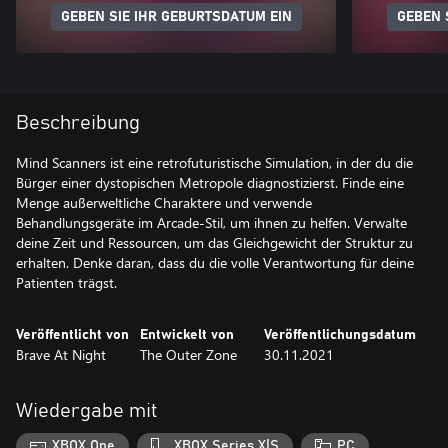
GEBEN SIE IHR GEBURTSDATUM EIN
GEBEN 
Beschreibung
Mind Scanners ist eine retrofuturistische Simulation, in der du die
Bürger einer dystopischen Metropole diagnostizierst. Finde eine
Menge außerweltliche Charaktere und verwende
Behandlungsgeräte im Arcade-Stil, um ihnen zu helfen. Verwalte
deine Zeit und Ressourcen, um das Gleichgewicht der Struktur zu
erhalten. Denke daran, dass du die volle Verantwortung für deine
Patienten trägst.
Veröffentlicht von
Entwickelt von
Veröffentlichungsdatum
Brave At Night
The Outer Zone
30.11.2021
Wiedergabe mit
XBOX One
XBOX Series X|S
PC