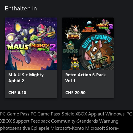
Enthalten in
M.A.U.S + Mighty
Retro Action 6-Pack
Aphid 2
Vol 1
CHF 6.10
CHF 20.50
PC Game Pass
PC Game Pass-Spiele
XBOX App auf Windows-PC
XBOX Support
Feedback
Community-Standards
Warnung:
photosensitive Epilepsie
Microsoft-Konto
Microsoft Store-