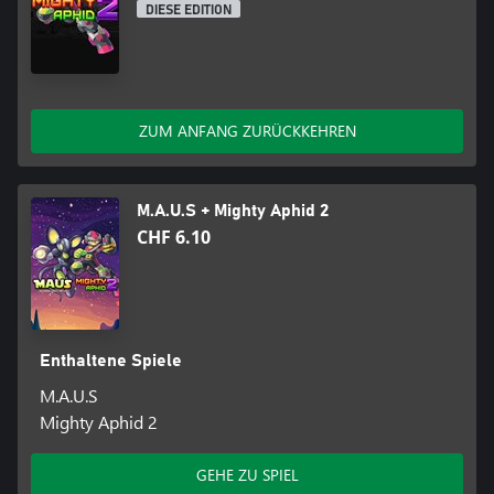
DIESE EDITION
ZUM ANFANG ZURÜCKKEHREN
M.A.U.S + Mighty Aphid 2
CHF 6.10
Enthaltene Spiele
M.A.U.S
Mighty Aphid 2
GEHE ZU SPIEL