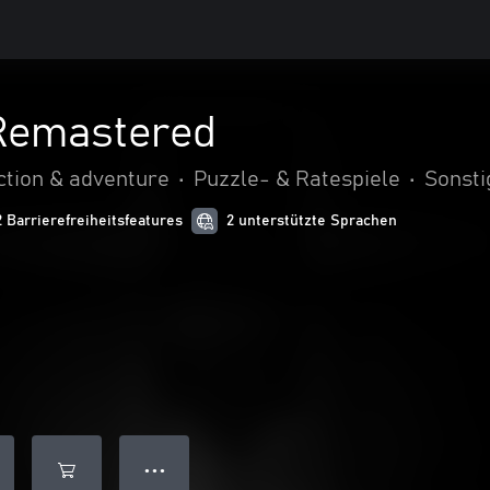
Remastered
ction & adventure
•
Puzzle- & Ratespiele
•
Sonsti
2 Barrierefreiheitsfeatures
2 unterstützte Sprachen
● ● ●