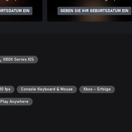
URTSDATUM EIN
GEBEN SIE IHR GEBURTSDATUM EIN
XBOX Series X|S
20 fps
Console Keyboard & Mouse
Xbox – Erfolge
 Play Anywhere