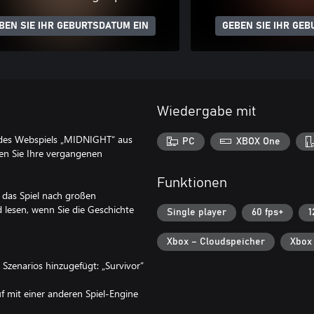
BEN SIE IHR GEBURTSDATUM EIN
GEBEN SIE IHR GEB
Wiedergabe mit
n des Webspiels „MIDNIGHT“ aus
PC
XBOX One
en Sie Ihre vergangenen
Funktionen
 das Spiel nach großen
 lesen, wenn Sie die Geschichte
Single player
60 fps+
1
Xbox – Cloudspeicher
Xbox
 Szenarios hinzugefügt: „Survivor“
 mit einer anderen Spiel-Engine