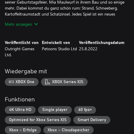
seiner Geburtstagsfeier, Mia Maulwurf in ihrem Bau und so einige
mehr. Dabei kommst du ganz schön rum: Strand, Schneeberg,
Kartoffeltraumstadt und Schatzinsel. Jedes Spiel ist ein neues
Erlebnis – gemeinsam mit deiner Freundin Peppa Wutz
Mehr anzeigen
beschreitest du neue Wege und probierst immer neue Dinge aus.
• DEIN EIGENER CHARAKTER – Deinen Avatar und wie er
Veröffentlicht von
Entwickelt von
Veröffentlichungsdatum
angezogen ist, bestimmst du selbst
Outright Games
Petoons Studio Ltd
25.8.2022
Ltd.
• SPIELEN MIT PEPPA – alle Geschichten inklusive
Piratenabenteuer-Erweiterung!
Wiedergabe mit
• FREUNDE FINDEN – Viele Charaktere aus Peppa Wutz möchten
dich kennenlernen
XBOX One
XBOX Series X|S
• KREATIV SEIN – Junge Spieler übernehmen die Hauptrolle in
Funktionen
4K Ultra HD
Single player
60 fps+
Optimized for Xbox Series X|S
Smart Delivery
Xbox – Erfolge
Xbox – Cloudspeicher