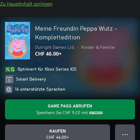
Zu Hauptinhalt springen
Meine Freundin Peppa Wutz -
Komplettedition
Outright Games Ltd.
•
Kinder & Familie
CHF 46.00+
Optimiert für Xbox Series X|S
Smart Delivery
16 unterstützte Sprachen
GAME PASS ABRUFEN
Speichern Sie
CHF 9.20
mit
KAUFEN
● ● ●
CHF 46.00+