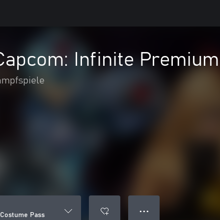
 Capcom: Infinite Premiu
mpfspiele
● ● ●
m Costume Pass