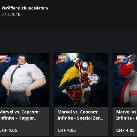
Veröffentlichungsdatum
27.2.2018
Marvel vs. Capcom:
Marvel vs. Capcom:
Marvel vs
Infinite - Haggar
Infinite - Special Zero
Infinite 
Metro City Mayor
Costume
Proto Ma
Costume
CHF 4.05
CHF 4.05
CHF 4.05