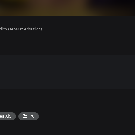
lich (separat erhältlich).
es X|S
PC