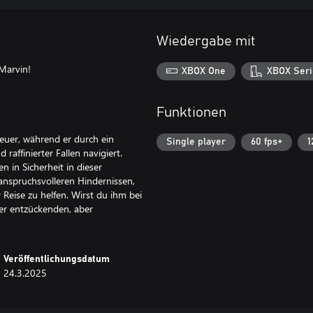
Wiedergabe mit
Marvin!
XBOX One
XBOX Seri
Funktionen
euer, während er durch ein
Single player
60 fps+
1
 raffinierter Fallen navigiert.
 in Sicherheit in dieser
 anspruchsvolleren Hindernissen,
eise zu helfen. Wirst du ihm bei
ser entzückenden, aber
Veröffentlichungsdatum
24.3.2025