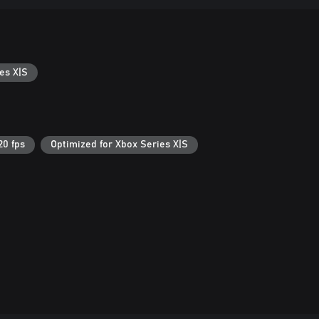
es X|S
20 fps
Optimized for Xbox Series X|S