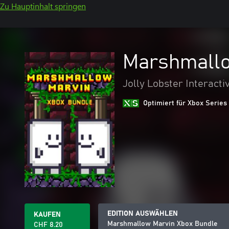
Zu Hauptinhalt springen
Marshmallo
Jolly Lobster Interacti
Optimiert für Xbox Series
EDITION AUSWÄHLEN
KAUFEN
Marshmallow Marvin Xbox Bundle
CHF 8.20