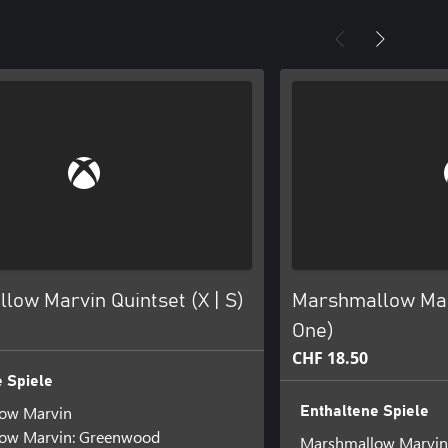
low Marvin Quintset (X | S)
Marshmallow Mar
One)
CHF 18.50
 Spiele
ow Marvin
Enthaltene Spiele
ow Marvin: Greenwood
Marshmallow Marvin