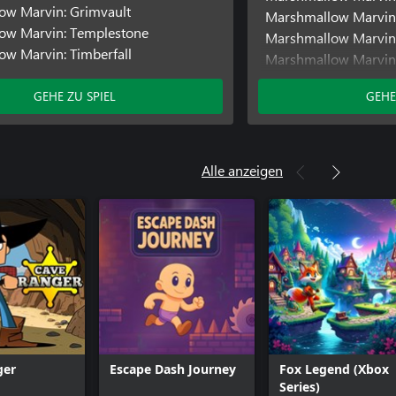
ow Marvin: Grimvault
Marshmallow Marvin
ow Marvin: Templestone
Marshmallow Marvin:
w Marvin: Timberfall
Marshmallow Marvin:
One)
GEHE ZU SPIEL
GEHE
Marshmallow Marvin:
Alle anzeigen
ger
Escape Dash Journey
Fox Legend (Xbox
Series)