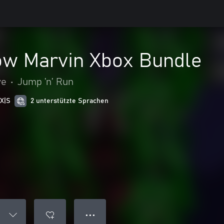
w Marvin Xbox Bundle
ve
•
Jump ’n’ Run
 X|S
2 unterstützte Sprachen
● ● ●