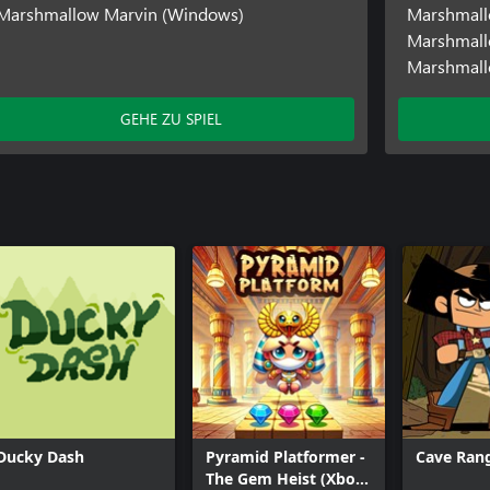
Marshmallow Marvin (Windows)
Marshmall
Marshmall
Marshmallo
GEHE ZU SPIEL
Ducky Dash
Pyramid Platformer -
Cave Ran
The Gem Heist (Xbox