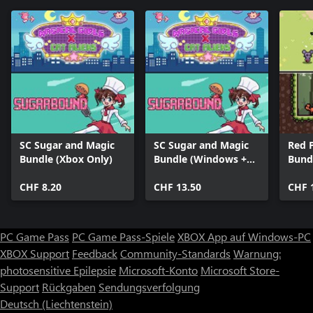
SC Sugar and Magic
SC Sugar and Magic
Red 
Bundle (Xbox Only)
Bundle (Windows +
Bund
Xbox)
CHF 8.20
CHF 13.50
CHF 
PC Game Pass
PC Game Pass-Spiele
XBOX App auf Windows-PC
XBOX Support
Feedback
Community-Standards
Warnung:
photosensitive Epilepsie
Microsoft-Konto
Microsoft Store-
Support
Rückgaben
Sendungsverfolgung
Deutsch (Liechtenstein)