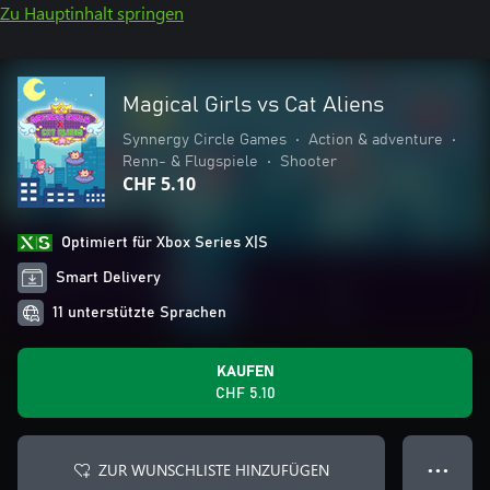
Zu Hauptinhalt springen
Magical Girls vs Cat Aliens
Synnergy Circle Games
•
Action & adventure
•
Renn- & Flugspiele
•
Shooter
CHF 5.10
Optimiert für Xbox Series X|S
Smart Delivery
11 unterstützte Sprachen
KAUFEN
CHF 5.10
ZUR WUNSCHLISTE HINZUFÜGEN
● ● ●