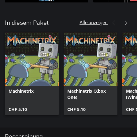
Alle anzeigen
In diesem Paket
Machinetrix
Machinetrix (Xbox
Mach
One)
(Win
CHF 5.10
CHF 5.10
CHF 
Beschreibung