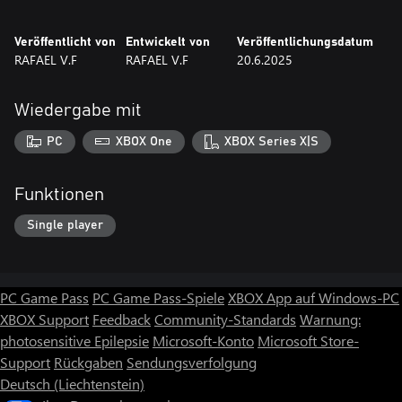
Veröffentlicht von
Entwickelt von
Veröffentlichungsdatum
RAFAEL V.F
RAFAEL V.F
20.6.2025
Wiedergabe mit
PC
XBOX One
XBOX Series X|S
Funktionen
Single player
PC Game Pass
PC Game Pass-Spiele
XBOX App auf Windows-PC
XBOX Support
Feedback
Community-Standards
Warnung:
photosensitive Epilepsie
Microsoft-Konto
Microsoft Store-
Support
Rückgaben
Sendungsverfolgung
Deutsch (Liechtenstein)