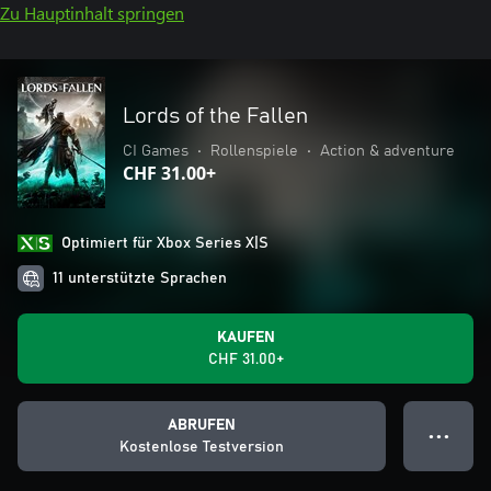
Zu Hauptinhalt springen
Lords of the Fallen
CI Games
•
Rollenspiele
•
Action & adventure
CHF 31.00+
Optimiert für Xbox Series X|S
11 unterstützte Sprachen
KAUFEN
CHF 31.00+
ABRUFEN
● ● ●
Kostenlose Testversion