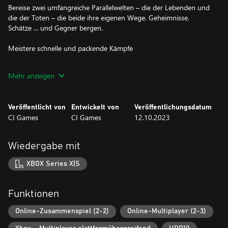
Bereise zwei umfangreiche Parallelwelten – die der Lebenden und
die der Toten – die beide ihre eigenen Wege, Geheimnisse,
Schätze ... und Gegner bergen.
Meistere schnelle und packende Kämpfe
Wähle eine Waffe aus Hunderten einzigartigen brutalen Modellen
Mehr anzeigen
von schweren Dreschflegeln bis hin zu schnell feuernden
Armbrüsten aus oder tausche Metall gegen Magie und setze
verheerende arkane Angriffe ein.
Veröffentlicht von
Entwickelt von
Veröffentlichungsdatum
CI Games
CI Games
12.10.2023
Definiere deine Legende
Personalisiere das Aussehen deines Charakters, bevor du dich für
Wiedergabe mit
eine der neun unterschiedlichen Klassen entscheidest. Welchen
Weg du zu Beginn auch wählst, du kannst deinen eigenen
XBOX Series X|S
Spielstil entwickeln, indem du deine Werte und Waffen
verbesserst.
Funktionen
Finde Verbündete im Online-Mehrspielermodus
Online-Zusammenspiel (2-2)
Online-Multiplayer (2-3)
Erlebe die Kampagne alleine oder schließe dich im Online-Koop-