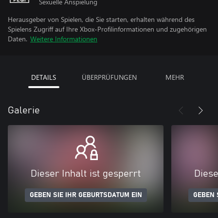
Sexuelle Anspielung
Herausgeber von Spielen, die Sie starten, erhalten während des
Spielens Zugriff auf Ihre Xbox-Profilinformationen und zugehörigen
Daten.
Weitere Informationen
DETAILS
ÜBERPRÜFUNGEN
MEHR
Galerie
Dieser Inhalt ist gesperrt
Diese
GEBEN SIE IHR GEBURTSDATUM EIN
GEBEN 