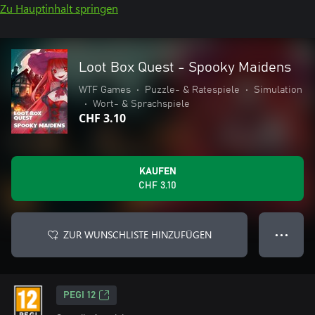
Zu Hauptinhalt springen
Loot Box Quest - Spooky Maidens
WTF Games
•
Puzzle- & Ratespiele
•
Simulation
•
Wort- & Sprachspiele
CHF 3.10
KAUFEN
CHF 3.10
ZUR WUNSCHLISTE HINZUFÜGEN
● ● ●
PEGI 12