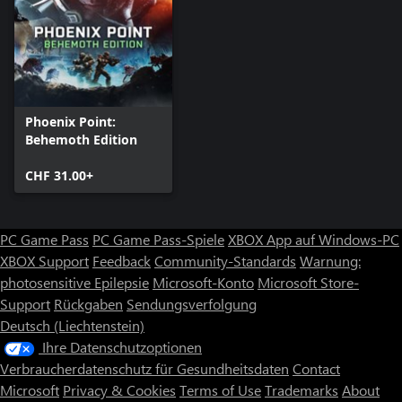
Phoenix Point:
Behemoth Edition
CHF 31.00+
PC Game Pass
PC Game Pass-Spiele
XBOX App auf Windows-PC
XBOX Support
Feedback
Community-Standards
Warnung:
photosensitive Epilepsie
Microsoft-Konto
Microsoft Store-
Support
Rückgaben
Sendungsverfolgung
Deutsch (Liechtenstein)
Ihre Datenschutzoptionen
Verbraucherdatenschutz für Gesundheitsdaten
Contact
Microsoft
Privacy & Cookies
Terms of Use
Trademarks
About