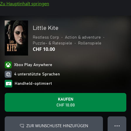
Zu Hauptinhalt springen
Little Kite
Restless Corp
•
Action & adventure
•
Puzzle- & Ratespiele
•
Rollenspiele
CHF 10.00
Xbox Play Anywhere
4 unterstützte Sprachen
Handheld-optimiert
KAUFEN
CHF 10.00
ZUR WUNSCHLISTE HINZUFÜGEN
● ● ●