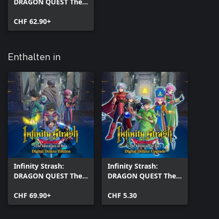
DRAGON QUEST The
Adventure of Dai
CHF 62.90+
Enthalten in
Infinity Strash:
Infinity Strash:
DRAGON QUEST The
DRAGON QUEST The
Adventure of Dai -
Adventure of Dai
Digital Deluxe Edition
CHF 69.90+
Digital Deluxe
CHF 5.30
Upgrade