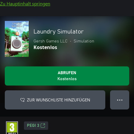
Zu Hauptinhalt springen
Laundry Simulator
Gersh Games LLC
•
Simulation
Kostenlos
ABRUFEN
Kostenlos
ZUR WUNSCHLISTE HINZUFÜGEN
● ● ●
PEGI 3