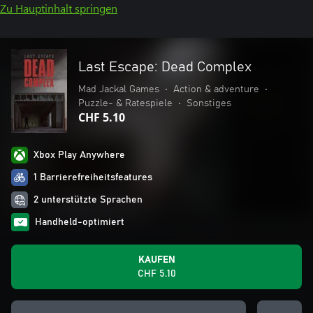
Zu Hauptinhalt springen
Last Escape: Dead Complex
Mad Jackal Games
•
Action & adventure
•
Puzzle- & Ratespiele
•
Sonstiges
CHF 5.10
Xbox Play Anywhere
1 Barrierefreiheitsfeatures
2 unterstützte Sprachen
Handheld-optimiert
KAUFEN
CHF 5.10