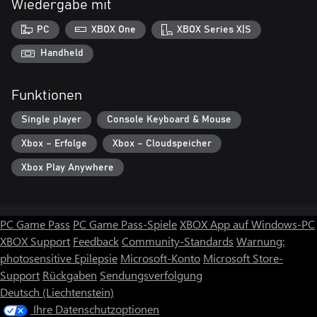
Wiedergabe mit
PC
XBOX One
XBOX Series X|S
Handheld
Funktionen
Single player
Console Keyboard & Mouse
Xbox – Erfolge
Xbox – Cloudspeicher
Xbox Play Anywhere
PC Game Pass
PC Game Pass-Spiele
XBOX App auf Windows-PC
XBOX Support
Feedback
Community-Standards
Warnung:
photosensitive Epilepsie
Microsoft-Konto
Microsoft Store-
Support
Rückgaben
Sendungsverfolgung
Deutsch (Liechtenstein)
Ihre Datenschutzoptionen