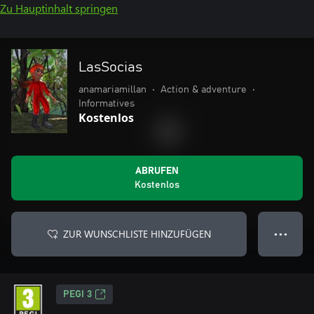
Zu Hauptinhalt springen
LasSocias
anamariamillan
•
Action & adventure
•
Informatives
Kostenlos
ABRUFEN
Kostenlos
ZUR WUNSCHLISTE HINZUFÜGEN
● ● ●
PEGI 3