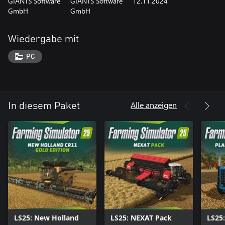
GIANTS Software
GIANTS Software
12.11.2024
GmbH
GmbH
Wiedergabe mit
PC
Alle anzeigen
In diesem Paket
LS25: New Holland
LS25: NEXAT Pack
LS25: