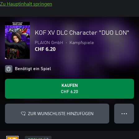
Zu Hauptinhalt springen
KOF XV DLC Character "DUO LON"
PLAION GmbH
•
Kampfspiele
CHF 6.20
Benötigt ein Spiel
KAUFEN
CHF 6.20
ZUR WUNSCHLISTE HINZUFÜGEN
● ● ●