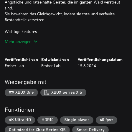
Ängstliche und rätselhafte Geister, die im ganzen Wald verstreut
sind.
Sie bewahren das Gleichgewicht, indem sie tote und verfaulte
Bestandteile zersetzen.
Wichtige Features
• Bau dein eigenes Team auf: Finde und sammle Rot, um
Mehr anzeigen
mächtige Fähigkeiten zu erlangen, Entdeckungen zu machen und
die Umwelt zu verändern.
• Entdeckung: Ein vergessenes Dorf und ein seltsamer Fluch.
Veröffentlicht von
Entwickelt von
Veröffentlichungsdatum
Wenn du die Macht des Geisterreichs nutzt, kannst du diese einst
Ember Lab
Ember Lab
15.8.2024
majestätische Welt neu erschaffen.
• Schnelle Kämpfe: Manche Geister sind korrupt geworden. Sie
sitzen in der Falle und können nicht weiter. Immer wieder muss
Wiedergabe mit
Kena sich ihnen stellen.
XBOX One
XBOX Series X|S
Funktionen
4K Ultra HD
HDR10
Single player
60 fps+
Optimized for Xbox Series X|S
Smart Delivery