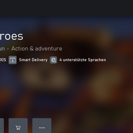
roes
un
•
Action & adventure
 X|S
Smart Delivery
4 unterstützte Sprachen
● ● ●