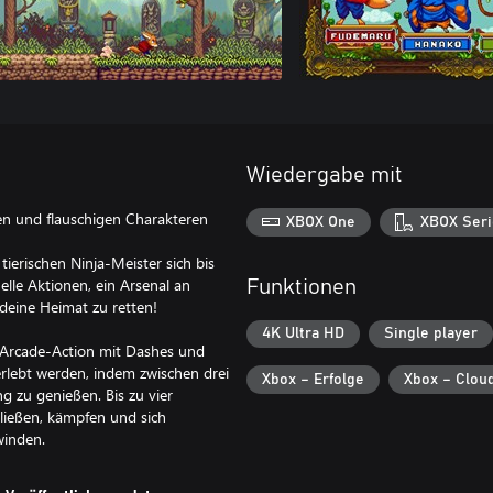
Wiedergabe mit
en und flauschigen Charakteren
XBOX One
XBOX Seri
ierischen Ninja-Meister sich bis
elle Aktionen, ein Arsenal an
Funktionen
 deine Heimat zu retten!
4K Ultra HD
Single player
Arcade-Action mit Dashes und
erlebt werden, indem zwischen drei
Xbox – Erfolge
Xbox – Clou
g zu genießen. Bis zu vier
ießen, kämpfen und sich