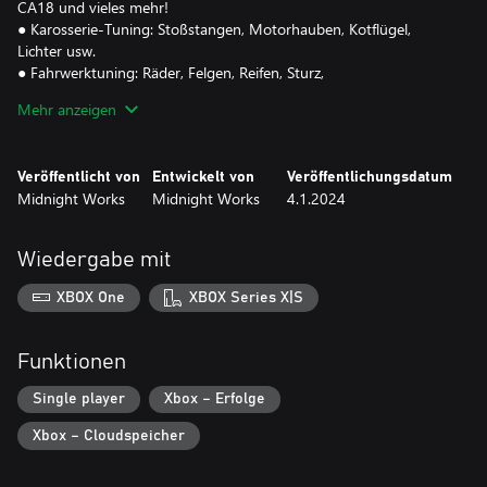
CA18 und vieles mehr!
● Karosserie-Tuning: Stoßstangen, Motorhauben, Kotflügel,
Lichter usw.
● Fahrwerktuning: Räder, Felgen, Reifen, Sturz,
Gewindefahrwerke, Distanzstücke usw.
Mehr anzeigen
● Laden Sie benutzerdefinierte Vinyls/Lackierungen in das Auto.
● Driften Sie mit Fahrzeugen mit Hinterrad- und Allradantrieb.
● Hochgeschwindigkeitsverfolgungsjagden der Polizei.
Veröffentlicht von
Entwickelt von
Veröffentlichungsdatum
● Bewertungssystem: Vermeiden Sie Verkehr mit hoher
Midnight Works
Midnight Works
4.1.2024
Geschwindigkeit, absolvieren Sie Rennen und entkommen Sie
Verfolgungsjagden der Polizei.
Wiedergabe mit
XBOX One
XBOX Series X|S
Funktionen
Single player
Xbox – Erfolge
Xbox – Cloudspeicher