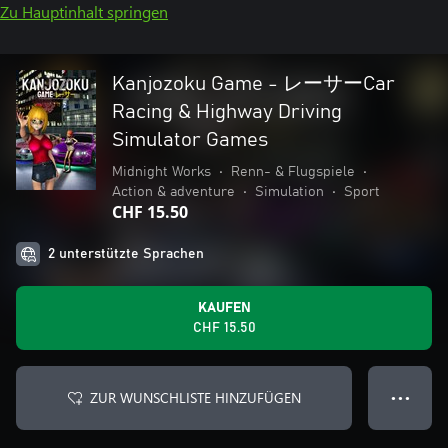
Zu Hauptinhalt springen
Kanjozoku Game - レーサーCar
Racing & Highway Driving
Simulator Games
Midnight Works
•
Renn- & Flugspiele
•
Action & adventure
•
Simulation
•
Sport
CHF 15.50
2 unterstützte Sprachen
KAUFEN
CHF 15.50
ZUR WUNSCHLISTE HINZUFÜGEN
● ● ●