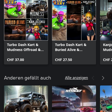
Turbo Dash Kart &
Turbo Dash Kart &
Kanj
Mudness Offroad &
Buried Alive &
Mudn
Buried Alive &
Kanjozoku Game
Burie
Kanjozoku Game
CHF 37.00
CHF 27.50
CHF 
Alle anzeigen
Anderen gefällt auch