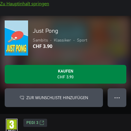
Zu Hauptinhalt springen
Just Pong
Sambits
•
Klassiker
•
Sport
CHF 3.90
KAUFEN
CHF 3.90
ZUR WUNSCHLISTE HINZUFÜGEN
● ● ●
PEGI 3