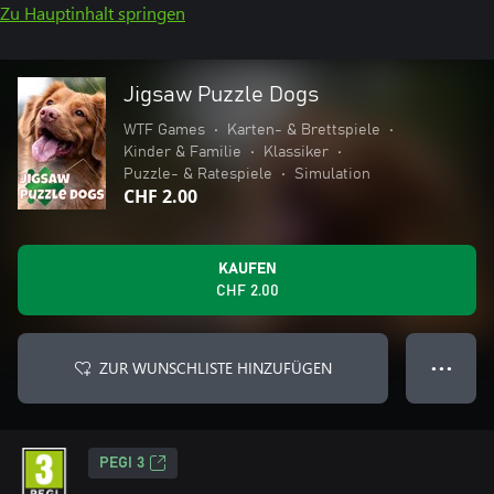
Zu Hauptinhalt springen
Jigsaw Puzzle Dogs
WTF Games
•
Karten- & Brettspiele
•
Kinder & Familie
•
Klassiker
•
Puzzle- & Ratespiele
•
Simulation
CHF 2.00
KAUFEN
CHF 2.00
ZUR WUNSCHLISTE HINZUFÜGEN
● ● ●
PEGI 3