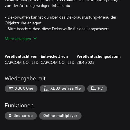
von der Art des jeweiligen Inhalts ab:
- Dekorwaffen kannst du über das Dekorausrüstung-Menü der
Objekttruhe anlegen.
- Bitte beachte, dass diese Dekorwaffe für das Langschwert
verwendet wird.
Mehr anzeigen
- Dekorwaffen sind "Skins", die das Aussehen des Charakters
ändern. Sie haben keinen Einfluss auf dessen Werte oder
Fähigkeiten.
Veröffentlicht von
Entwickelt von
Veröffentlichungsdatum
CAPCOM CO., LTD.
CAPCOM CO., LTD.
28.4.2023
- Abhängig vom Waffentyp werden die Effekte zum
Wegstecken/Ziehen der Jäger-Dekorwaffe aus der Serie
"Verlorener Code" bei der Ausführung spezieller Animationen
Wiedergabe mit
zum Wegstecken/Ziehen der Waffe nicht angezeigt.
XBOX One
XBOX Series X|S
PC
*Dieser Inhalt ist auch als Teil eines oder mehrerer Bundles
erhältlich. Bitte überprüfe deine bisherigen Käufe, um doppelte
Funktionen
Käufe zu vermeiden.
Online co-op
Online multiplayer