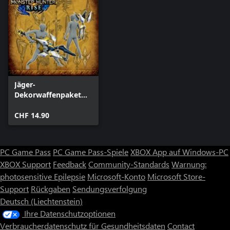
Jäger-
Dekorwaffenpaket
"Verlorener Code"
CHF 14.90
PC Game Pass
PC Game Pass-Spiele
XBOX App auf Windows-PC
XBOX Support
Feedback
Community-Standards
Warnung:
photosensitive Epilepsie
Microsoft-Konto
Microsoft Store-
Support
Rückgaben
Sendungsverfolgung
Deutsch (Liechtenstein)
Ihre Datenschutzoptionen
Verbraucherdatenschutz für Gesundheitsdaten
Contact