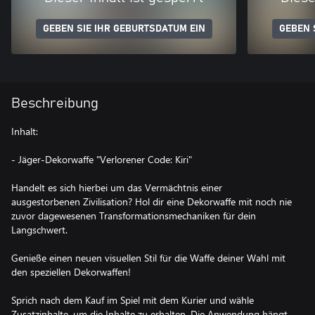
GEBEN SIE IHR GEBURTSDATUM EIN
GEBEN 
Beschreibung
Inhalt:
- Jäger-Dekorwaffe "Verlorener Code: Kiri"
Handelt es sich hierbei um das Vermächtnis einer
ausgestorbenen Zivilisation? Hol dir eine Dekorwaffe mit noch nie
zuvor dagewesenen Transformationsmechaniken für dein
Langschwert.
Genieße einen neuen visuellen Stil für die Waffe deiner Wahl mit
den speziellen Dekorwaffen!
Sprich nach dem Kauf im Spiel mit dem Kurier und wähle
Zusatzinhalte, um die Inhalte zu erhalten. Die Anwendung hängt