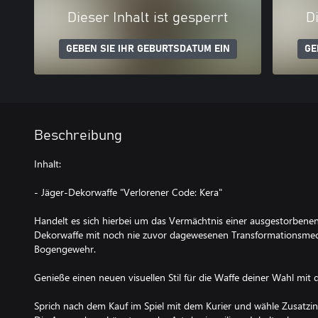
Dieser Inhalt ist gesperrt
Di
GEBEN SIE IHR GEBURTSDATUM EIN
GE
Beschreibung
Inhalt:
- Jäger-Dekorwaffe "Verlorener Code: Kera"
Handelt es sich hierbei um das Vermächtnis einer ausgestorbenen Z
Dekorwaffe mit noch nie zuvor dagewesenen Transformationsmech
Bogengewehr.
Genieße einen neuen visuellen Stil für die Waffe deiner Wahl mit 
Sprich nach dem Kauf im Spiel mit dem Kurier und wähle Zusatzinh