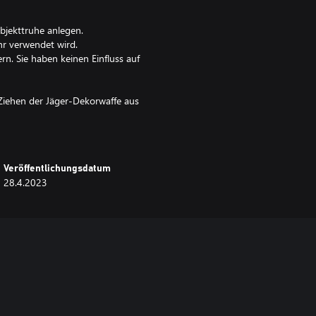
jekttruhe anlegen.
hr verwendet wird.
rn. Sie haben keinen Einfluss auf
iehen der Jäger-Dekorwaffe aus
ationen zum Wegstecken/Ziehen der
Veröffentlichungsdatum
ich. Bitte überprüfe deine
28.4.2023