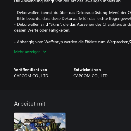
Die Anwendung hängt von der Art des jeweiligen Inhalts ab:
- Dekorwaffen kannst du über das Dekorausrüstung-Menü der Ob
- Bitte beachte, dass diese Dekorwaffe für das leichte Bogengewe
- Dekorwaffen sind "Skins", die das Aussehen des Charakters ände
dessen Werte oder Fähigkeiten.
- Abhängig vom Waffentyp werden die Effekte zum Wegstecken/Z
der Serie "Verlorener Code" bei der Ausführung spezieller Anim
Mehr anzeigen
Waffe nicht angezeigt.
Veröffentlicht von
Entwickelt von
*Dieser Inhalt ist auch als Teil eines oder mehrerer Bundles erhältl
CAPCOM CO., LTD.
CAPCOM CO., LTD.
bisherigen Käufe, um doppelte Käufe zu vermeiden.
Arbeitet mit