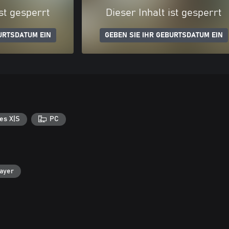
ist gesperrt
Dieser Inhalt ist gesperrt
URTSDATUM EIN
GEBEN SIE IHR GEBURTSDATUM EIN
es X|S
PC
layer