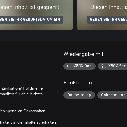
eser Inhalt ist gesperrt
Dieser Inhalt 
BEN SIE IHR GEBURTSDATUM EIN
GEBEN SIE IHR GEB
Wiedergabe mit
XBOX One
XBOX Seri
Funktionen
ivilisation? Hol dir eine
aniken für dein leichtes
Online co-op
Online multip
den speziellen Dekorwaffen!
alte, um die Inhalte zu erhalten.