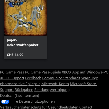
Jäger-
Dekorwaffenpaket
"Verlorener Code"
CHF 14.90
PC Game Pass
PC Game Pass-Spiele
XBOX App auf Windows-PC
XBOX Support
Feedback
Community-Standards
Warnung:
photosensitive Epilepsie
Microsoft-Konto
Microsoft Store-
Support
Rückgaben
Sendungsverfolgung
Deutsch (Liechtenstein)
Ihre Datenschutzoptionen
Verbraucherdatenschutz für Gesundheitsdaten
Contact