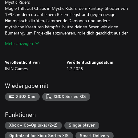
Mystic Riders
Magie trifft auf Chaos in Mystic Riders, dem Fantasy-Shooter von
1992, in dem du auf einem Besen fliegst und gegen riesige
Himmelsschildkröten, flammende Dämonen und andere
mythische Kreaturen kämpfst. Nutze deinen Besen wie einen
Bumerang, um Projektile abzuwehren, rolle dich geschickt aus der
Gefahr und kämpfe dich durch farbenfrohe Welten. Aber geh
Mehr anzeigen
nicht allein – im lokalen Koop-Modus kannst du zusammen mit
Mark dem Zauberer oder Zeal der Hexe auf eine verzauberte
Reise durch die Arcade-Geschichte gehen!
Veröffentlicht von
Veröffentlichungsdatum
ININ Games
1.7.2025
Dragon Breed
Und zum Schluss: von Besen zu Drachen – der Arcade-Klassiker
Dragon Breed- aus dem Jahr 1989 wirft dich in einen
Wiedergabe mit
biomechanischen Albtraum! Zieh auf dem mächtigen Drachen
Bahamoot in den Kampf, der dich vor Angriffen schützt und alles
XBOX One
XBOX Series X|S
auf deinem Weg in Flammen setzt. Stell dir R-Type- vor,
kombiniert mit einer Fantasy-Apokalypse – mit Flügeln.
Funktionen
Features:
- Drei fantastische Sci-Fi- und Fantasy-Shoot-’em-Ups mit Side-
Xbox – Co-Op lokal (2-2)
Single player
Scrolling von IREM.
Optimized for Xbox Series X|S
Smart Delivery
- Enthaltene Versionen: