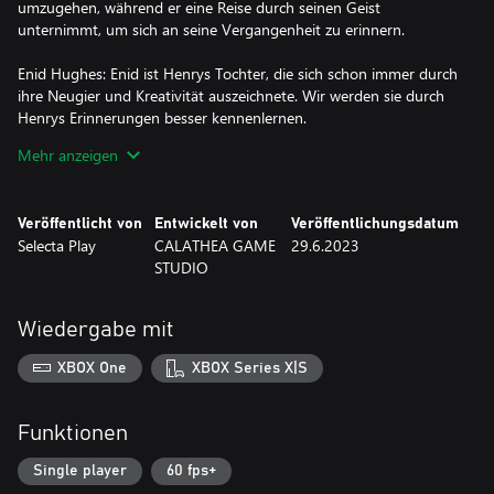
umzugehen, während er eine Reise durch seinen Geist
unternimmt, um sich an seine Vergangenheit zu erinnern.
Enid Hughes: Enid ist Henrys Tochter, die sich schon immer durch
ihre Neugier und Kreativität auszeichnete. Wir werden sie durch
Henrys Erinnerungen besser kennenlernen.
Mehr anzeigen
Joseph: Joseph ist Henrys bester Freund und Arbeitskollege. Er
spielt eine sehr wichtige Rolle in Henrys Vergangenheit und
Gegenwart.
Veröffentlicht von
Entwickelt von
Veröffentlichungsdatum
Selecta Play
CALATHEA GAME
29.6.2023
STUDIO
Wiedergabe mit
XBOX One
XBOX Series X|S
Funktionen
Single player
60 fps+