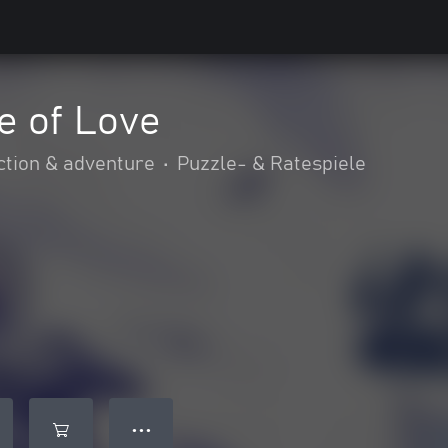
le of Love
ction & adventure
•
Puzzle- & Ratespiele
● ● ●