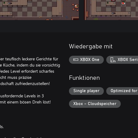
Wiedergabe mit
er teuflisch leckere Gerichte für
XBOX One
XBOX Seri
e Küche, indem du sie vorsichtig
edes Level erfordert scharfes
cht muss präzise
Funktionen
schaft zufriedenzustellen!
Single player
Optimized for
usfordernde Levels in 3
 mit einem bösen Dreh löst!
Xbox – Cloudspeicher
s.