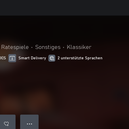
 Ratespiele
•
Sonstiges
•
Klassiker
 X|S
Smart Delivery
2 unterstützte Sprachen
● ● ●