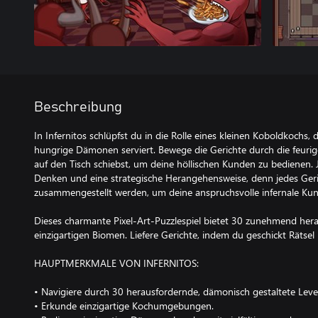
Beschreibung
In Infernitos schlüpfst du in die Rolle eines kleinen Koboldkochs, d
hungrige Dämonen serviert. Bewege die Gerichte durch die feurig
auf den Tisch schiebst, um deine höllischen Kunden zu bedienen. J
Denken und eine strategische Herangehensweise, denn jedes Geri
zusammengestellt werden, um deine anspruchsvolle infernale Kund
Dieses charmante Pixel-Art-Puzzlespiel bietet 30 zunehmend hera
einzigartigen Biomen. Liefere Gerichte, indem du geschickt Rätsel
HAUPTMERKMALE VON INFERNITOS:
• Navigiere durch 30 herausfordernde, dämonisch gestaltete Level
• Erkunde einzigartige Kochumgebungen.