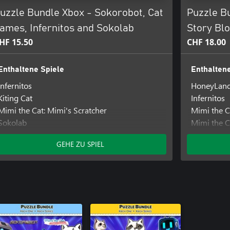
uzzle Bundle Xbox - Sokorobot, Cat
Puzzle Bu
ames, Infernitos and Sokolab
Story Bl
HF 15.50
CHF 18.00
Enthaltene Spiele
Enthaltene
Infernitos
HoneyLan
Kiting Cat
Infernitos
Mimi the Cat: Mimi's Scratcher
Mimi the C
Sokolab
Mimi the C
Sokorobot
Sokolab
GEHE ZU SPIEL
Sokorobot
Storyblock