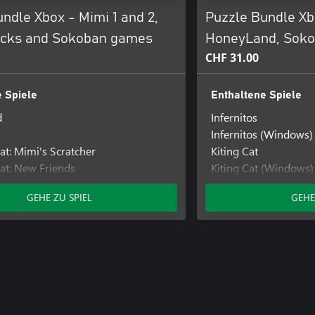
ndle Xbox - Mimi 1 and 2,
Puzzle Bundle X
ocks and Sokoban games
HoneyLand, Soko
CHF 31.00
 Spiele
Enthaltene Spiele
d
Infernitos
Infernitos (Windows)
at: Mimi's Scratcher
Kiting Cat
at: New Friends
Kiting Cat (Windows)
Mimi the Cat: Mimi's
GEHE ZU SPIEL
GEHE
Mimi the Cat: Mimi's
s: The King
Sokolab
Sokolab (Windows)
Sokorobot
Sokorobot (Windows