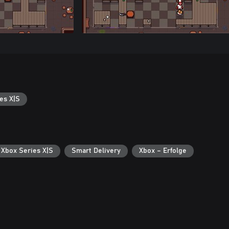
es X|S
 Xbox Series X|S
Smart Delivery
Xbox – Erfolge