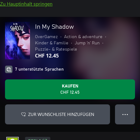
Zu Hauptinhalt springen
In My Shadow
OverGamez
•
Action & adventure
•
Kinder & Familie
•
Jump ’n’ Run
•
Puzzle- & Ratespiele
CHF 12.45
7 unterstützte Sprachen
KAUFEN
CHF 12.45
ZUR WUNSCHLISTE HINZUFÜGEN
● ● ●