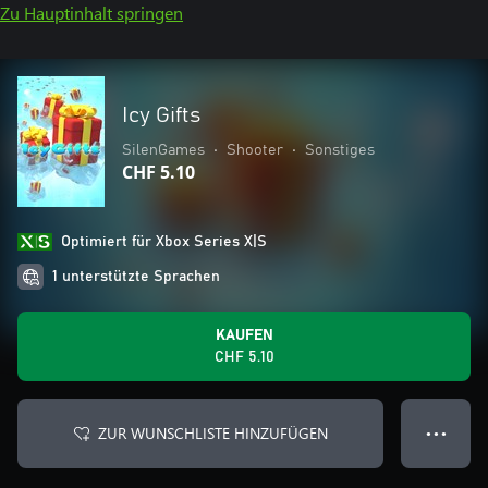
Zu Hauptinhalt springen
Icy Gifts
SilenGames
•
Shooter
•
Sonstiges
CHF 5.10
Optimiert für Xbox Series X|S
1 unterstützte Sprachen
KAUFEN
CHF 5.10
ZUR WUNSCHLISTE HINZUFÜGEN
● ● ●