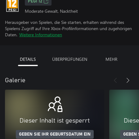
PEGI 12
Moderate Gewalt, Nacktheit
Herausgeber von Spielen, die Sie starten, erhalten während des
Spielens Zugriff auf Ihre Xbox-Profilinformationen und zugehörigen
Daten.
Weitere Informationen
DETAILS
ÜBERPRÜFUNGEN
MEHR
Galerie
Dieser Inhalt ist gesperrt
Diese
GEBEN SIE IHR GEBURTSDATUM EIN
GEBEN 