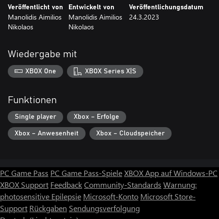
Veröffentlicht von
Entwickelt von
Veröffentlichungsdatum
Manolidis Aimilios
Manolidis Aimilios
24.3.2023
Nikolaos
Nikolaos
Wiedergabe mit
XBOX One
XBOX Series X|S
Funktionen
Single player
Xbox – Erfolge
Xbox – Anwesenheit
Xbox – Cloudspeicher
PC Game Pass
PC Game Pass-Spiele
XBOX App auf Windows-PC
XBOX Support
Feedback
Community-Standards
Warnung:
photosensitive Epilepsie
Microsoft-Konto
Microsoft Store-
Support
Rückgaben
Sendungsverfolgung