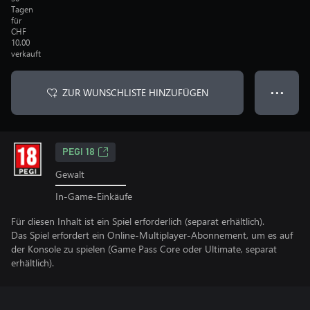
Tagen
für
CHF
10.00
verkauft
ZUR WUNSCHLISTE HINZUFÜGEN
● ● ●
PEGI 18
Gewalt
In-Game-Einkäufe
Für diesen Inhalt ist ein Spiel erforderlich (separat erhältlich).
Das Spiel erfordert ein Online-Multiplayer-Abonnement, um es auf
der Konsole zu spielen (Game Pass Core oder Ultimate, separat
erhältlich).