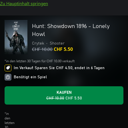
Zu Hauptinhalt springen
Hunt: Showdown 1896 - Lonely
Howl
Crytek
•
Shooter
CHF 10.00
CHF 5.50
*in den letzten 30 Tagen für CHF 10.00 verkauft
Im Verkauf: Sparen Sie CHF 4.50, endet in 6 Tagen
Benötigt ein Spiel
KAUFEN
CHF 10.00
CHF 5.50
*in
den
letzten
30