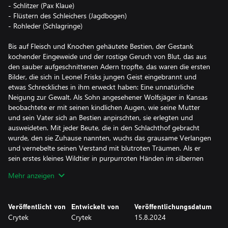
- Schlitzer (Pax Klaue)
- Flüstern des Schleichers (Jagdbogen)
- Rohleder (Schlagringe)
Bis auf Fleisch und Knochen gehäutete Bestien, der Gestank
kochender Eingeweide und der rostige Geruch von Blut, das aus
den sauber aufgeschnittenen Adern tropfte, das waren die ersten
Bilder, die sich in Leonel Frisks jungen Geist eingebrannt und
etwas Schreckliches in ihm erweckt haben: Eine unnatürliche
Neigung zur Gewalt. Als Sohn angesehener Wolfsjäger in Kansas
beobachtete er mit seinen kindlichen Augen, wie seine Mutter
und sein Vater sich an Bestien anpirschten, sie erlegten und
ausweideten. Mit jeder Beute, die in den Schlachthof gebracht
wurde, den sie Zuhause nannten, wuchs das grausame Verlangen
und vernebelte seinen Verstand mit blutroten Träumen. Als er
sein erstes kleines Wildtier in purpurroten Händen im silbernen
Schein des Vollmonds hielt, heulten die Wölfe, als wollten sie
Mehr anzeigen
seinen Übergangsritus feiern, ohne sich des unheiligen
Blutdurstes bewusst zu sein, der in seinem Herzen brannte, und
der ihnen noch zum Verhängnis werden sollte.
Veröffentlicht von
Entwickelt von
Veröffentlichungsdatum
Crytek
Crytek
15.8.2024
Es waren die Wölfe – nicht sein Vater – die Frisk das Jagen