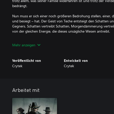
trotz allem, was seiner Familie widerfahren ist und trotz der Verder
bedrängt.
Nun muss er sich einer noch größeren Bedrohung stellen, einer, 
und besiegt – hat. Der Geist von Teche entsteigt den Schatten und 
Gegners. Schatten vertreibt Schatten, Morgendämmerung vertrei
von der gleichen Energie, die dieses unsägliche Wesen antreibt.
Erleuchte meinen Schatten, verdunkle meine Tage. Erleuchte mei
Mehr anzeigen
Tage, verdunkle meine Tage, verdunkle meine Tage...
Veröffentlicht von
Entwickelt von
Crytek
Crytek
Arbeitet mit