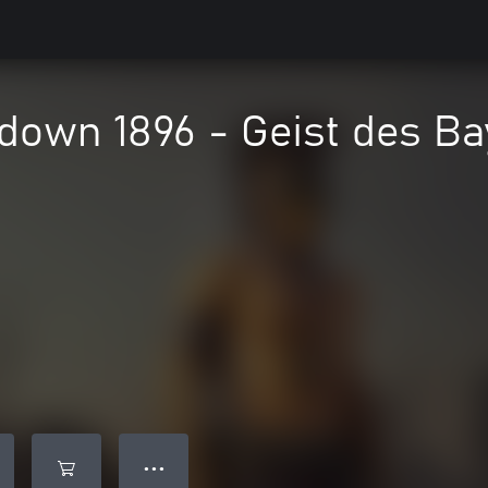
down 1896 - Geist des B
● ● ●