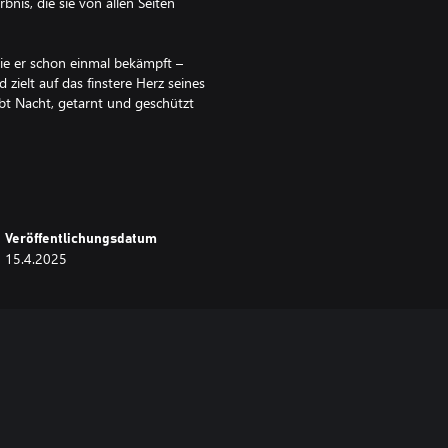
bnis, die sie von allen Seiten
die er schon einmal bekämpft –
zielt auf das finstere Herz seines
bt Nacht, getarnt und geschützt
nen Schatten, verdunkle meine
Veröffentlichungsdatum
15.4.2025