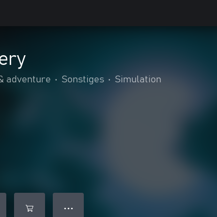
ery
& adventure
•
Sonstiges
•
Simulation
● ● ●