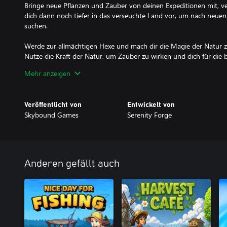
Bringe neue Pflanzen und Zauber von deinen Expeditionen mit, 
dich dann noch tiefer in das verseuchte Land vor, um nach neue
suchen.
Werde zur allmächtigen Hexe und mach dir die Magie der Natur z
Nutze die Kraft der Natur, um Zauber zu wirken und dich für die
Herausforderungen zu wappnen, während du mit deinem Katzenv
Mehr anzeigen
tödliche Miasma zurückdrängst.
Veröffentlicht von
Entwickelt von
Skybound Games
Serenity Forge
Anderen gefällt auch