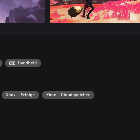
Handheld
Xbox – Erfolge
Xbox – Cloudspeicher