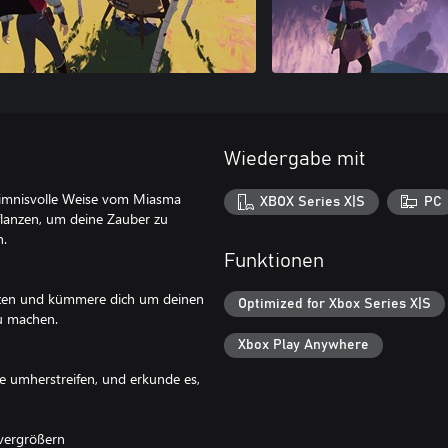
Wiedergabe mit
eimnisvolle Weise vom Miasma
XBOX Series X|S
PC
flanzen, um deine Zauber zu
n.
Funktionen
anzen und kümmere dich um deinen
Optimized for Xbox Series X|S
u machen.
Xbox Play Anywhere
e umherstreifen, und erkunde es,
vergrößern