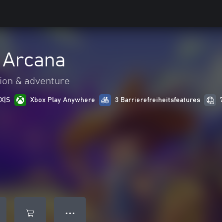
 Arcana
ion & adventure
 X|S
Xbox Play Anywhere
3 Barrierefreiheitsfeatures
● ● ●