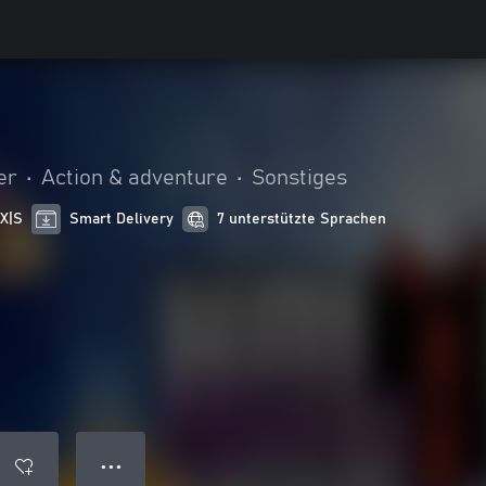
er
•
Action & adventure
•
Sonstiges
 X|S
Smart Delivery
7 unterstützte Sprachen
● ● ●