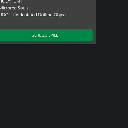
HOLYHUNT
Mirrored Souls
UDO - Unidentified Drilling Object
GEHE ZU SPIEL