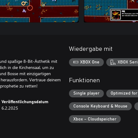
Wiedergabe mit
und spaßige 8-Bit-Ästhetik mit
XBOX One
XBOX Seri
ch in die Kirchensaal, um zu
nd Bosse mit einzigartigen
f herausfordern. Vertraue deinem
Funktionen
prophetie zu retten!
Single player
Optimized for
Veröffentlichungsdatum
Console Keyboard & Mouse
6.2.2025
Xbox – Cloudspeicher