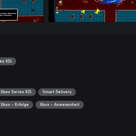
es X|S
 Xbox Series X|S
Smart Delivery
Xbox – Erfolge
Xbox – Anwesenheit