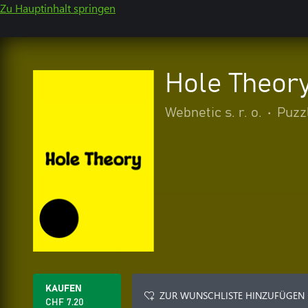
Zu Hauptinhalt springen
Hole Theor
Webnetic s. r. o.
•
Puzz
KAUFEN
ZUR WUNSCHLISTE HINZUFÜGEN
CHF 7.20