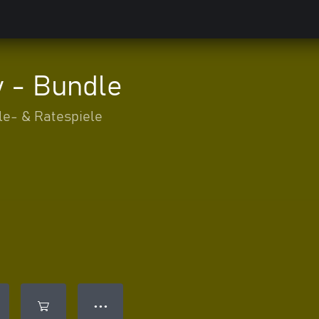
y - Bundle
le- & Ratespiele
● ● ●